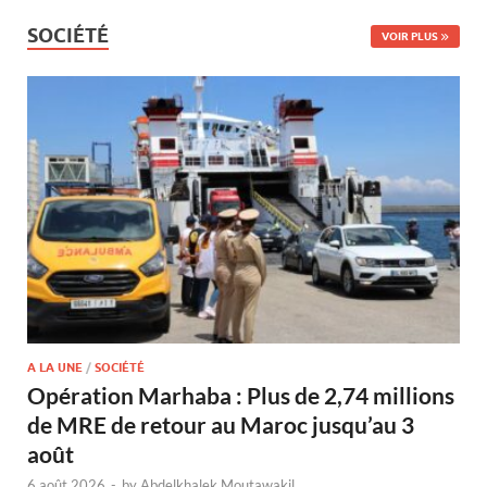
SOCIÉTÉ
VOIR PLUS
A LA UNE
/
SOCIÉTÉ
Opération Marhaba : Plus de 2,74 millions
de MRE de retour au Maroc jusqu’au 3
août
6 août 2026
-
by
Abdelkhalek Moutawakil