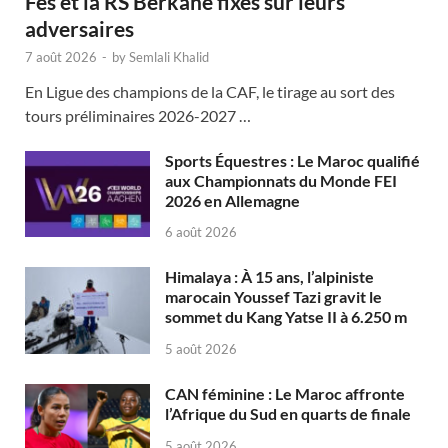
Fès et la RS Berkane fixés sur leurs
adversaires
7 août 2026
-
by
Semlali Khalid
En Ligue des champions de la CAF, le tirage au sort des
tours préliminaires 2026-2027 …
Sports Équestres : Le Maroc qualifié
aux Championnats du Monde FEI
2026 en Allemagne
6 août 2026
Himalaya : À 15 ans, l’alpiniste
marocain Youssef Tazi gravit le
sommet du Kang Yatse II à 6.250 m
5 août 2026
CAN féminine : Le Maroc affronte
l’Afrique du Sud en quarts de finale
5 août 2026