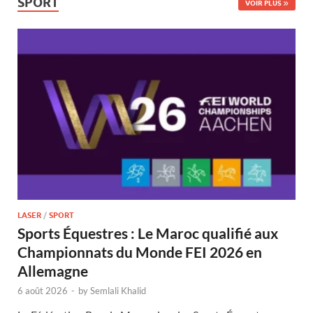
SPORT
VOIR PLUS
LASER
/
SPORT
Sports Équestres : Le Maroc qualifié aux
Championnats du Monde FEI 2026 en
Allemagne
6 août 2026
-
by
Semlali Khalid