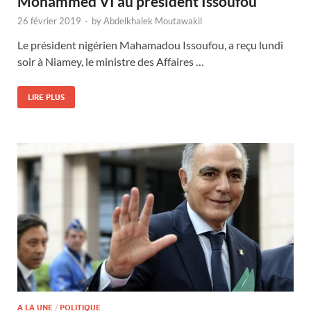
Mohammed VI au président Issoufou
26 février 2019
-
by
Abdelkhalek Moutawakil
Le président nigérien Mahamadou Issoufou, a reçu lundi
soir à Niamey, le ministre des Affaires …
LIRE PLUS
A LA UNE
/
POLITIQUE