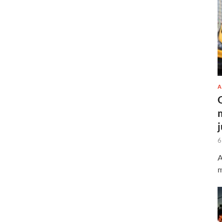
A
6
A
m