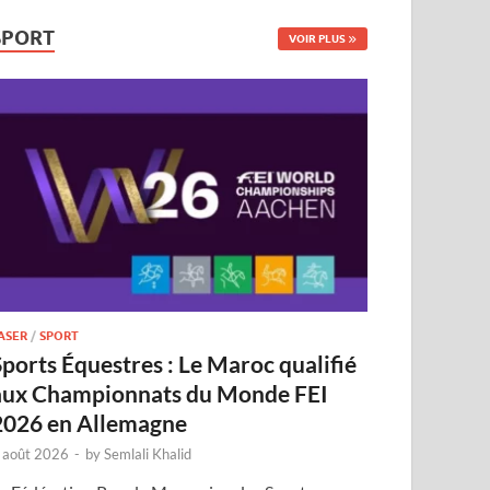
SPORT
VOIR PLUS
ASER
/
SPORT
Sports Équestres : Le Maroc qualifié
aux Championnats du Monde FEI
2026 en Allemagne
 août 2026
-
by
Semlali Khalid