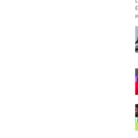
L
É
p