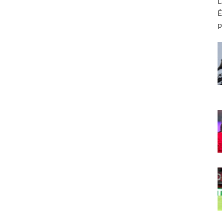
L
É
p