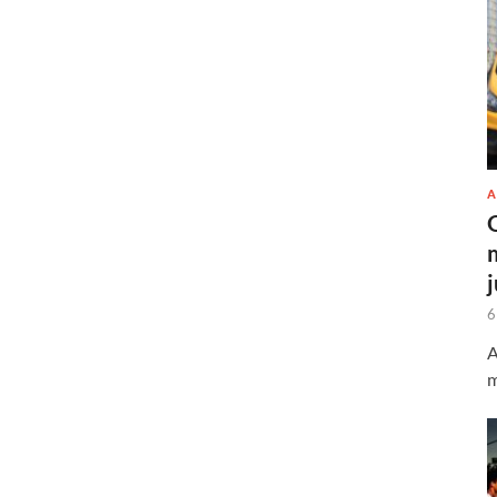
A
6
A
m