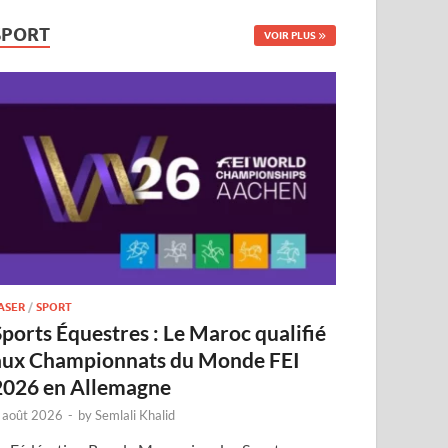
SPORT
VOIR PLUS
ASER
/
SPORT
Sports Équestres : Le Maroc qualifié
aux Championnats du Monde FEI
2026 en Allemagne
 août 2026
-
by
Semlali Khalid