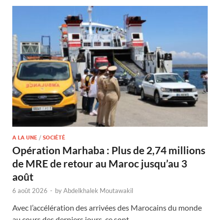
A LA UNE
/
SOCIÉTÉ
Opération Marhaba : Plus de 2,74 millions
de MRE de retour au Maroc jusqu’au 3
août
6 août 2026
-
by
Abdelkhalek Moutawakil
Avec l’accélération des arrivées des Marocains du monde
au cours des derniers jours, ce sont …