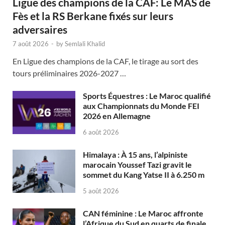
Ligue des champions de la CAF: Le MAS de
Fès et la RS Berkane fixés sur leurs
adversaires
7 août 2026
-
by
Semlali Khalid
En Ligue des champions de la CAF, le tirage au sort des
tours préliminaires 2026-2027 …
Sports Équestres : Le Maroc qualifié
aux Championnats du Monde FEI
2026 en Allemagne
6 août 2026
Himalaya : À 15 ans, l’alpiniste
marocain Youssef Tazi gravit le
sommet du Kang Yatse II à 6.250 m
5 août 2026
CAN féminine : Le Maroc affronte
l’Afrique du Sud en quarts de finale