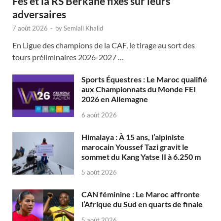
Fès et la RS Berkane fixés sur leurs
adversaires
7 août 2026
-
by
Semlali Khalid
En Ligue des champions de la CAF, le tirage au sort des
tours préliminaires 2026-2027 …
Sports Équestres : Le Maroc qualifié
aux Championnats du Monde FEI
2026 en Allemagne
6 août 2026
Himalaya : À 15 ans, l’alpiniste
marocain Youssef Tazi gravit le
sommet du Kang Yatse II à 6.250 m
5 août 2026
CAN féminine : Le Maroc affronte
l’Afrique du Sud en quarts de finale
5 août 2026