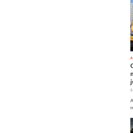
A
6
A
m