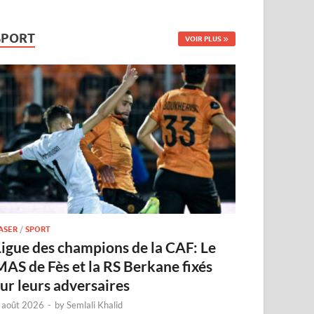
SPORT
VOIR PLUS
ASER
/
SPORT
Ligue des champions de la CAF: Le
MAS de Fès et la RS Berkane fixés
sur leurs adversaires
 août 2026
-
by
Semlali Khalid