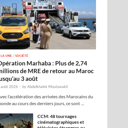
 LA UNE
/
SOCIÉTÉ
Opération Marhaba : Plus de 2,74
millions de MRE de retour au Maroc
jusqu’au 3 août
 août 2026
-
by
Abdelkhalek Moutawakil
vec l’accélération des arrivées des Marocains du
onde au cours des derniers jours, ce sont …
CCM: 48 tournages
cinématographiques et
télévisées étrangers au