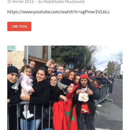
25 février 2016
-
by
Abdelkhalek Moutawakil
https://www.youtube.com/watch?v=vgPmw1VLkLc
LIRE PLUS