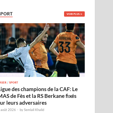
SPORT
VOIR PLUS
ASER
/
SPORT
Ligue des champions de la CAF: Le
MAS de Fès et la RS Berkane fixés
sur leurs adversaires
 août 2026
-
by
Semlali Khalid