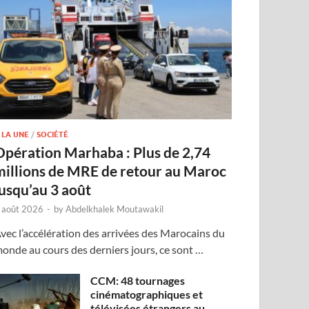
 LA UNE
/
SOCIÉTÉ
Opération Marhaba : Plus de 2,74
millions de MRE de retour au Maroc
jusqu’au 3 août
 août 2026
-
by
Abdelkhalek Moutawakil
vec l’accélération des arrivées des Marocains du
onde au cours des derniers jours, ce sont …
CCM: 48 tournages
cinématographiques et
télévisées étrangers au