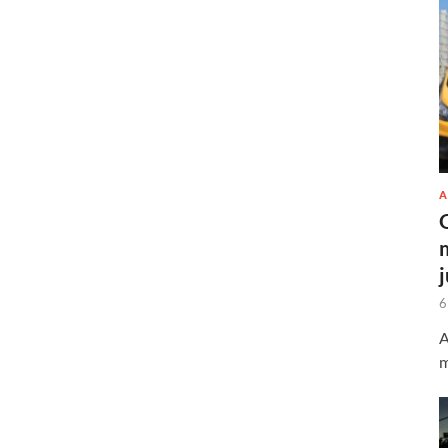
A
6
A
m