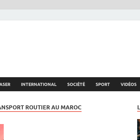
s.net
c
ASER
INTERNATIONAL
SOCIÉTÉ
SPORT
VIDÉOS
ANSPORT ROUTIER AU MAROC