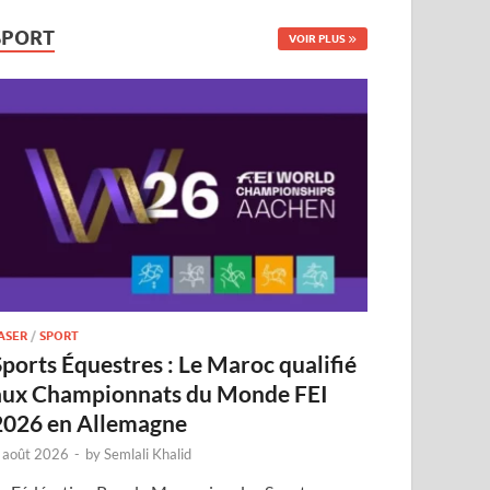
SPORT
VOIR PLUS
ASER
/
SPORT
Sports Équestres : Le Maroc qualifié
aux Championnats du Monde FEI
2026 en Allemagne
 août 2026
-
by
Semlali Khalid