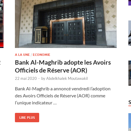
A LA UNE
/
ECONOMIE
2
Bank Al-Maghrib adopte les Avoirs
Officiels de Réserve (AOR)
22 mai 2020
-
by
Abdelkhalek Moutawakil
Bank Al-Maghrib a annoncé vendredi l’adoption
des Avoirs Officiels de Réserve (AOR) comme
l’unique indicateur …
LIRE PLUS