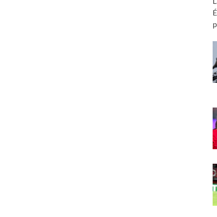
L
É
p