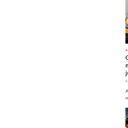
A
6
A
m