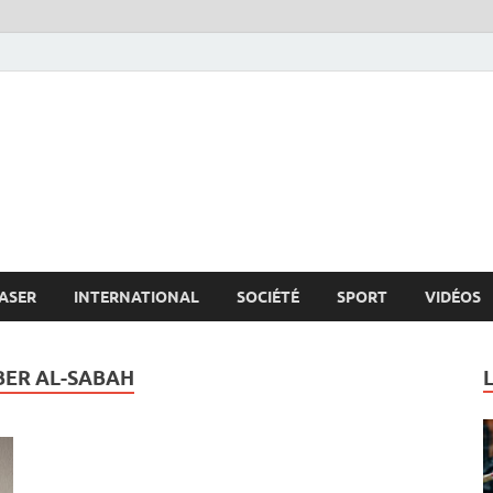
s.net
c
ASER
INTERNATIONAL
SOCIÉTÉ
SPORT
VIDÉOS
BER AL-SABAH