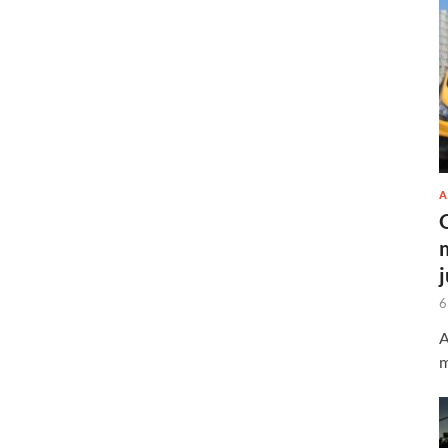
A
6
A
m