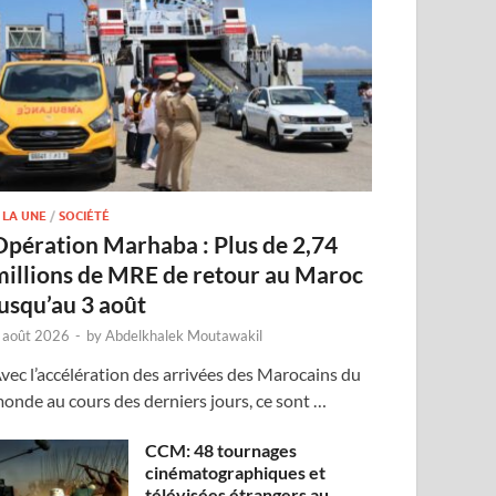
 LA UNE
/
SOCIÉTÉ
Opération Marhaba : Plus de 2,74
millions de MRE de retour au Maroc
jusqu’au 3 août
 août 2026
-
by
Abdelkhalek Moutawakil
vec l’accélération des arrivées des Marocains du
onde au cours des derniers jours, ce sont …
CCM: 48 tournages
cinématographiques et
télévisées étrangers au