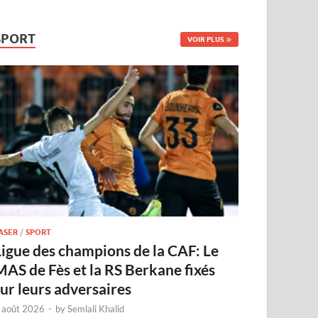
SPORT
VOIR PLUS
ASER
/
SPORT
Ligue des champions de la CAF: Le
MAS de Fès et la RS Berkane fixés
sur leurs adversaires
 août 2026
-
by
Semlali Khalid