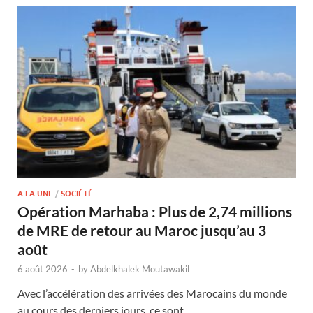
A LA UNE
/
SOCIÉTÉ
Opération Marhaba : Plus de 2,74 millions
de MRE de retour au Maroc jusqu’au 3
août
6 août 2026
-
by
Abdelkhalek Moutawakil
Avec l’accélération des arrivées des Marocains du monde
au cours des derniers jours, ce sont …