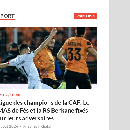
SPORT
VOIR PLUS
ASER
/
SPORT
Ligue des champions de la CAF: Le
MAS de Fès et la RS Berkane fixés
sur leurs adversaires
 août 2026
-
by
Semlali Khalid