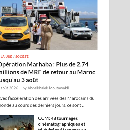
 LA UNE
/
SOCIÉTÉ
Opération Marhaba : Plus de 2,74
millions de MRE de retour au Maroc
jusqu’au 3 août
 août 2026
-
by
Abdelkhalek Moutawakil
vec l’accélération des arrivées des Marocains du
onde au cours des derniers jours, ce sont …
CCM: 48 tournages
cinématographiques et
télévisées étrangers au