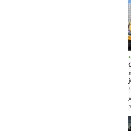
A
6
A
m