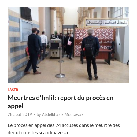
LASER
Meurtres d’Imlil: report du procès en
appel
28 août 2019
-
by
Abdelkhalek Moutawakil
Le procès en appel des 24 accusés dans le meurtre des
deux touristes scandinaves à …