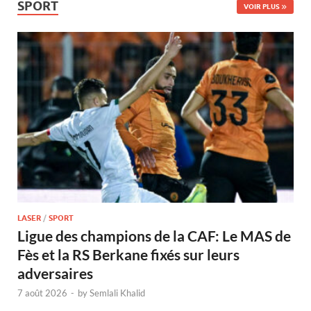
SPORT
VOIR PLUS
LASER
/
SPORT
Ligue des champions de la CAF: Le MAS de
Fès et la RS Berkane fixés sur leurs
adversaires
7 août 2026
-
by
Semlali Khalid