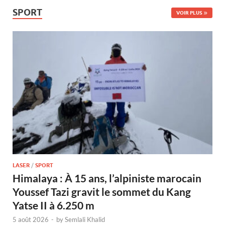
SPORT
VOIR PLUS
LASER
/
SPORT
Himalaya : À 15 ans, l’alpiniste marocain
Youssef Tazi gravit le sommet du Kang
Yatse II à 6.250 m
5 août 2026
-
by
Semlali Khalid