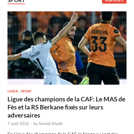
SPORT
VOIR PLUS
LASER
/
SPORT
Ligue des champions de la CAF: Le MAS de
Fès et la RS Berkane fixés sur leurs
adversaires
7 août 2026
-
by
Semlali Khalid
En Ligue des champions de la CAF, le tirage au sort des