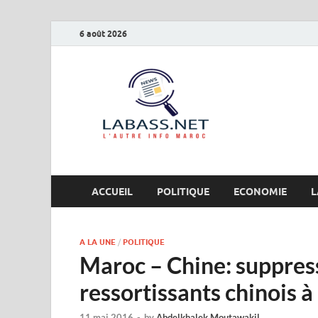
6 août 2026
Labas
L’autre info Maro
ACCUEIL
POLITIQUE
ECONOMIE
L
A LA UNE
/
POLITIQUE
Maroc – Chine: suppress
ressortissants chinois à 
11 mai 2016
-
by
Abdelkhalek Moutawakil