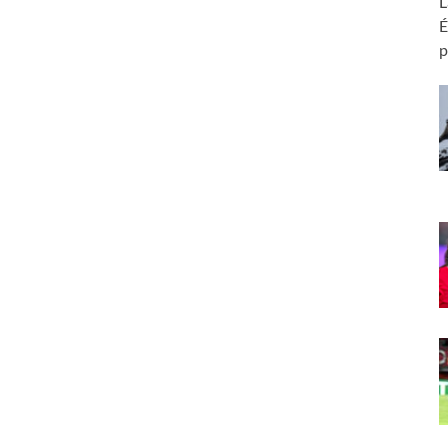
L
É
p