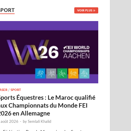
SPORT
VOIR PLUS
ASER
/
SPORT
Sports Équestres : Le Maroc qualifié
aux Championnats du Monde FEI
2026 en Allemagne
 août 2026
-
by
Semlali Khalid