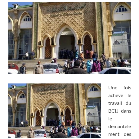
Une fois
achevé le
travail du
BCIJ dans
le
démantèle
ment des