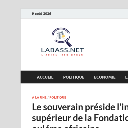
9 août 2026
Labas
L’autre info Maro
ACCUEIL
POLITIQUE
ECONOMIE
L
A LA UNE
/
POLITIQUE
Le souverain préside l’i
supérieur de la Fonda