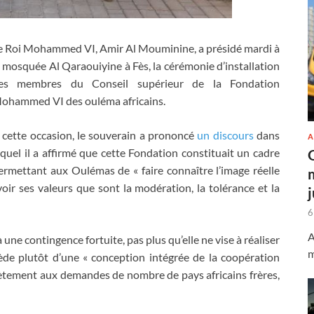
e Roi Mohammed VI, Amir Al Mouminine, a présidé mardi à
a mosquée Al Qaraouiyine à Fès, la cérémonie d’installation
es membres du Conseil supérieur de la Fondation
ohammed VI des ouléma africains.
 cette occasion, le souverain a prononcé
un discours
dans
A
equel il a affirmé que cette Fondation constituait un cadre
ermettant aux Oulémas de « faire connaître l’image réelle
voir ses valeurs que sont la modération, la tolérance et la
6
A
 une contingence fortuite, pas plus qu’elle ne vise à réaliser
m
ède plutôt d’une « conception intégrée de la coopération
ètement aux demandes de nombre de pays africains frères,