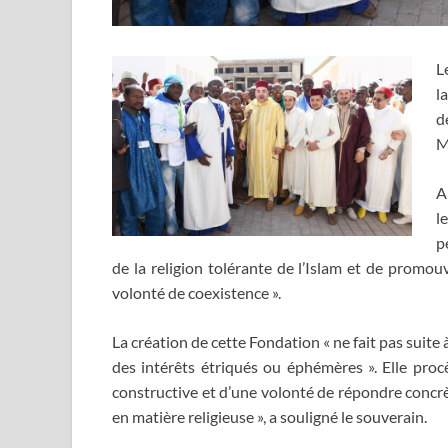
L
l
d
M
A
l
p
de la religion tolérante de l’Islam et de promou
volonté de coexistence ».
La création de cette Fondation « ne fait pas suite à
des intérêts étriqués ou éphémères ». Elle proc
constructive et d’une volonté de répondre concr
en matière religieuse », a souligné le souverain.