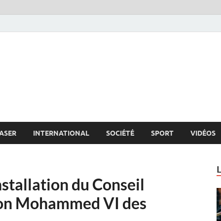
s.net
c
ASER
INTERNATIONAL
SOCIÉTÉ
SPORT
VIDÉOS
nstallation du Conseil
tion Mohammed VI des