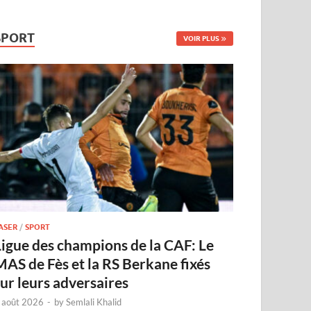
SPORT
VOIR PLUS
ASER
/
SPORT
Ligue des champions de la CAF: Le
MAS de Fès et la RS Berkane fixés
sur leurs adversaires
 août 2026
-
by
Semlali Khalid