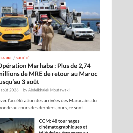
 LA UNE
/
SOCIÉTÉ
Opération Marhaba : Plus de 2,74
millions de MRE de retour au Maroc
jusqu’au 3 août
 août 2026
-
by
Abdelkhalek Moutawakil
vec l’accélération des arrivées des Marocains du
onde au cours des derniers jours, ce sont …
CCM: 48 tournages
cinématographiques et
télévisées étrangers au