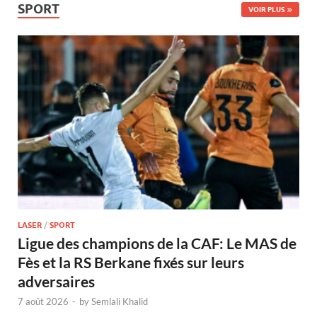
SPORT
VOIR PLUS
LASER
/
SPORT
Ligue des champions de la CAF: Le MAS de
Fès et la RS Berkane fixés sur leurs
adversaires
7 août 2026
-
by
Semlali Khalid