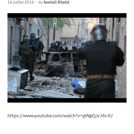
16 juillet 2016
-
by
Semlali Khalid
https://www.youtube.com/watch?v=gWgQJcJ4vJU