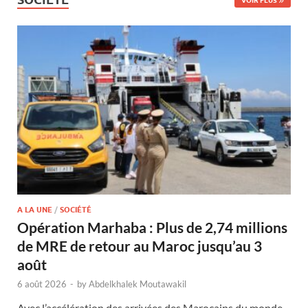
VOIR PLUS
A LA UNE
/
SOCIÉTÉ
Opération Marhaba : Plus de 2,74 millions
de MRE de retour au Maroc jusqu’au 3
août
6 août 2026
-
by
Abdelkhalek Moutawakil
Avec l’accélération des arrivées des Marocains du monde