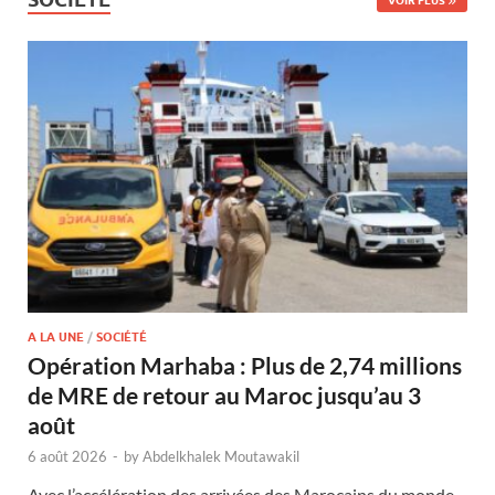
VOIR PLUS
A LA UNE
/
SOCIÉTÉ
Opération Marhaba : Plus de 2,74 millions
de MRE de retour au Maroc jusqu’au 3
août
6 août 2026
-
by
Abdelkhalek Moutawakil
Avec l’accélération des arrivées des Marocains du monde