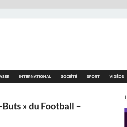
s.net
c
ASER
INTERNATIONAL
SOCIÉTÉ
SPORT
VIDÉOS
-Buts » du Football –