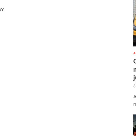
GY
A
6
A
m