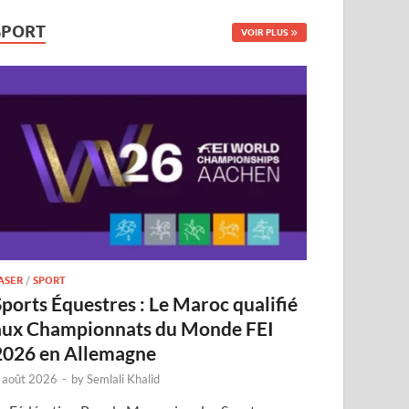
SPORT
VOIR PLUS
ASER
/
SPORT
Sports Équestres : Le Maroc qualifié
aux Championnats du Monde FEI
2026 en Allemagne
 août 2026
-
by
Semlali Khalid