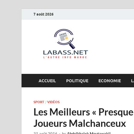
7 août 2026
Labas
L’autre info Maro
ACCUEIL
POLITIQUE
ECONOMIE
L
SPORT
/
VIDÉOS
Les Meilleurs « Presque
Joueurs Malchanceux
31 août 2016
-
by
Abdelkhalek Moutawakil