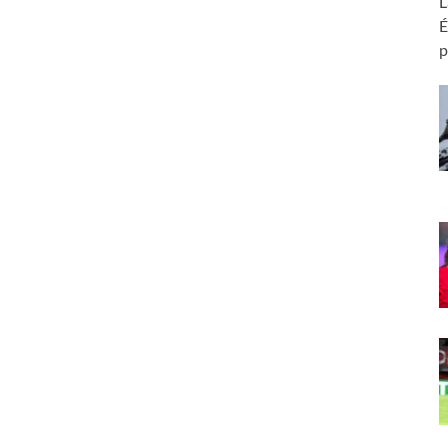
L
É
p