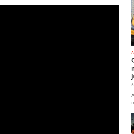
A
6
A
m