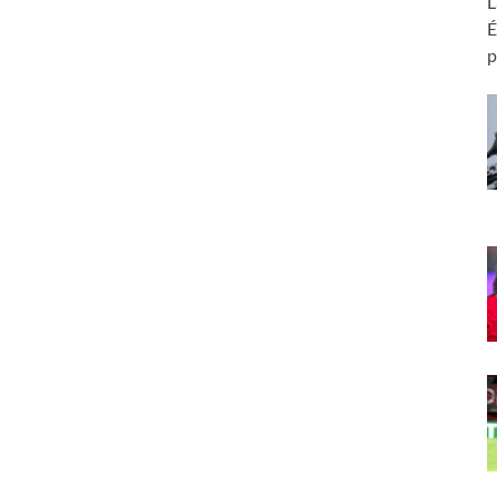
L
É
p