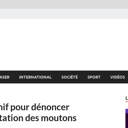
s.net
c
ASER
INTERNATIONAL
SOCIÉTÉ
SPORT
VIDÉOS
nif pour dénoncer
ortation des moutons