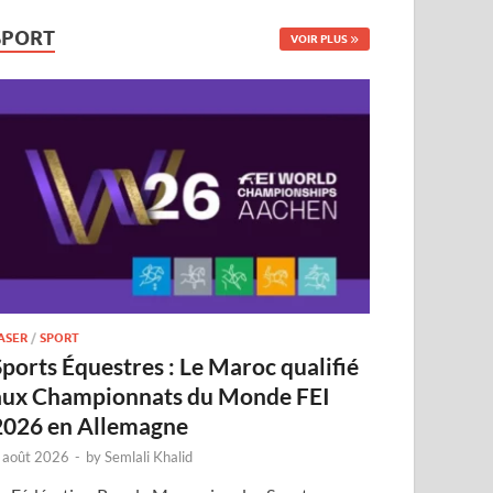
SPORT
VOIR PLUS
ASER
/
SPORT
Sports Équestres : Le Maroc qualifié
aux Championnats du Monde FEI
2026 en Allemagne
 août 2026
-
by
Semlali Khalid