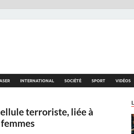
s.net
c
ASER
INTERNATIONAL
SOCIÉTÉ
SPORT
VIDÉOS
lule terroriste, liée à
0 femmes