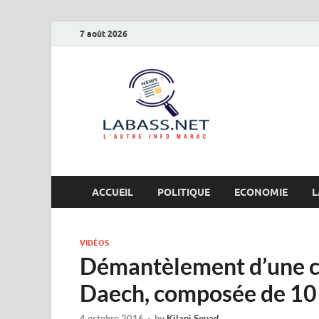
7 août 2026
Labas
L’autre info Maro
ACCUEIL
POLITIQUE
ECONOMIE
L
VIDÉOS
Démantèlement d’une cel
Daech, composée de 1
4 octobre 2016
-
by
Kilani Souad