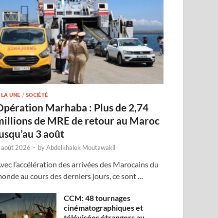
 LA UNE
/
SOCIÉTÉ
Opération Marhaba : Plus de 2,74
millions de MRE de retour au Maroc
jusqu’au 3 août
 août 2026
-
by
Abdelkhalek Moutawakil
vec l’accélération des arrivées des Marocains du
onde au cours des derniers jours, ce sont …
CCM: 48 tournages
cinématographiques et
télévisées étrangers au