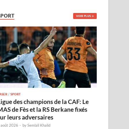
SPORT
VOIR PLUS
ASER
/
SPORT
Ligue des champions de la CAF: Le
MAS de Fès et la RS Berkane fixés
sur leurs adversaires
 août 2026
-
by
Semlali Khalid