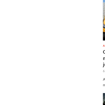
A
6
A
m