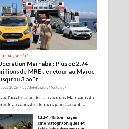
 LA UNE
/
SOCIÉTÉ
Opération Marhaba : Plus de 2,74
millions de MRE de retour au Maroc
jusqu’au 3 août
 août 2026
-
by
Abdelkhalek Moutawakil
vec l’accélération des arrivées des Marocains du
onde au cours des derniers jours, ce sont …
CCM: 48 tournages
cinématographiques et
télévisées étrangers au