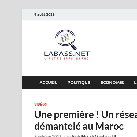
9 août 2026
Labas
L’autre info Maro
ACCUEIL
POLITIQUE
ECONOMIE
L
VIDÉOS
Une première ! Un rése
démantelé au Maroc
3 octobre 2016
-
by
Abdelkhalek Moutawakil