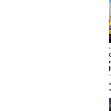
A
6
A
m