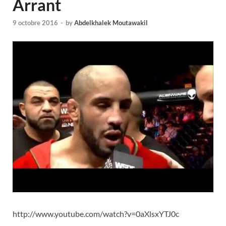
Arrant
9 octobre 2016
-
by
Abdelkhalek Moutawakil
http://www.youtube.com/watch?v=0aXlsxYTJ0c