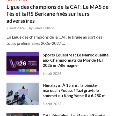
LASER
/
SPORT
Ligue des champions de la CAF: Le MAS de
Fès et la RS Berkane fixés sur leurs
adversaires
7 août 2026
-
by
Semlali Khalid
En Ligue des champions de la CAF, le tirage au sort des
tours préliminaires 2026-2027 …
Sports Équestres : Le Maroc qualifié
aux Championnats du Monde FEI
2026 en Allemagne
6 août 2026
Himalaya : À 15 ans, l’alpiniste
marocain Youssef Tazi gravit le
sommet du Kang Yatse II à 6.250 m
5 août 2026
CAN féminine : Le Maroc affronte