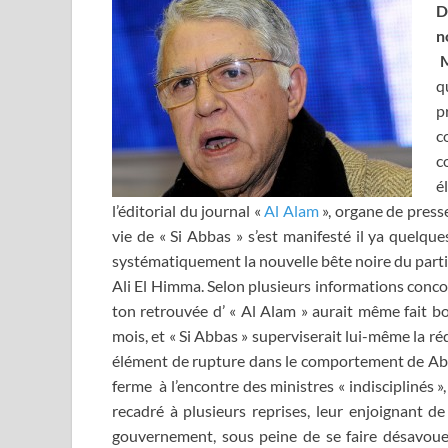
D
n
M
q
p
c
c
é
l’éditorial du journal «
Al Alam
», organe de presse
vie de « Si Abbas » s’est manifesté il ya quelque
systématiquement la nouvelle bête noire du parti 
Ali El Himma. Selon plusieurs informations concorda
ton retrouvée d’ « Al Alam » aurait même fait b
mois, et « Si Abbas » superviserait lui-même la ré
élément de rupture dans le comportement de Abbas
ferme à l’encontre des ministres « indisciplinés
recadré à plusieurs reprises, leur enjoignant d
gouvernement, sous peine de se faire désavouer