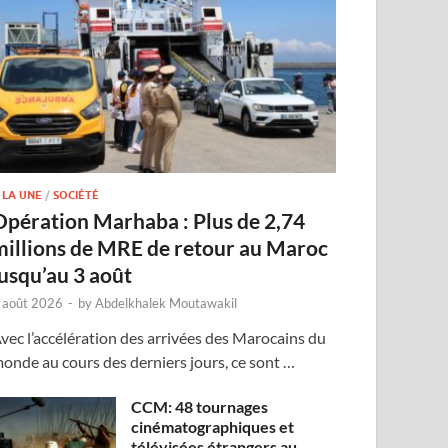
 LA UNE
/
SOCIÉTÉ
Opération Marhaba : Plus de 2,74
millions de MRE de retour au Maroc
jusqu’au 3 août
 août 2026
-
by
Abdelkhalek Moutawakil
vec l’accélération des arrivées des Marocains du
onde au cours des derniers jours, ce sont …
CCM: 48 tournages
cinématographiques et
télévisées étrangers au