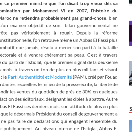
e ce premier ministre que l’on disait trop vieux dès sa
omination par Mohammed VI en 2007, l’histoire du
aroc ne retiendra probablement pas grand-chose,
bien
u’un examen objectif de son bilan gouvernemental ne
rête pas véritablement à rougir. Depuis la réforme
onstitutionnelle, l’on retrouve même un Abbas El Fassi plus
ombatif que jamais, résolu à mener son parti à la bataille
lectorale et à vendre chèrement sa peau. C’est à travers
 du parti de l’Istiqlal, que le premier signal de la deuxième
s mois, à travers un ton de plus en plus militant et visant
: le
Parti Authenticité et Modernité
(PAM), créé par Fouad
ntes recueillies le milieu de la presse écrite, la liberté de
ondir les ventes du quotidien de près de 30% en quelques
daction des éditoriaux, désignant les cibles à abattre. Autre
 El Fassi ces derniers mois, son attitude de plus en plus
 », que le désormais Président du conseil de gouvernement a
e ne pas faire de déclarations qui engagent l’ensemble du
 publiquement. Au niveau interne de l’Istiqlal, Abbas El