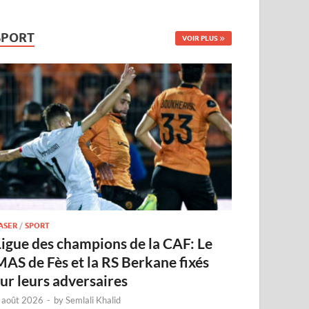
SPORT
VOIR PLUS
ASER
/
SPORT
Ligue des champions de la CAF: Le
MAS de Fès et la RS Berkane fixés
sur leurs adversaires
 août 2026
-
by
Semlali Khalid