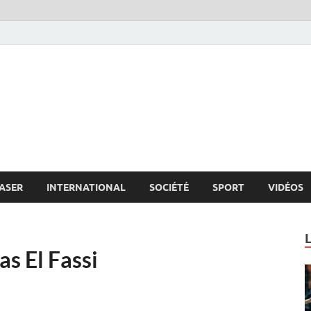
s.net
c
ASER
INTERNATIONAL
SOCIÉTÉ
SPORT
VIDÉOS
s El Fassi