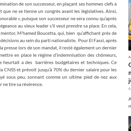
nomination de son successeur, en plaçant ses hommes clefs à
t que ne se tienne un congrès avant les législatives. Ainsi,
onorable », puisque son successeur ne sera connu qu’après
llégeance au vieux leader s’il veut prendre sa place. En cela,
 mentor, M’hamed Boucetta, qui, bien qu’affichant près de
décisions au sein du parti nationaliste. Pour El Fassi, après
e la presse lors de son mandat, il resté également un dernier
 mettre en place le régime d’indemnisation des chômeurs,
A
e heurtait a des barrières budgétaires et techniques. Ce
a CNSS et prévoit jusqu’à 70% du dernier salaire pour les
oyé sous peu, sonnant comme un ultime pied de nez aux
 ne tire sa révérence.
6
A
m