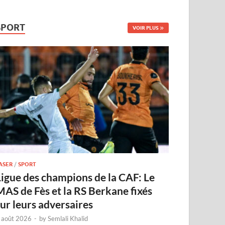
SPORT
VOIR PLUS
ASER
/
SPORT
Ligue des champions de la CAF: Le
MAS de Fès et la RS Berkane fixés
sur leurs adversaires
 août 2026
-
by
Semlali Khalid