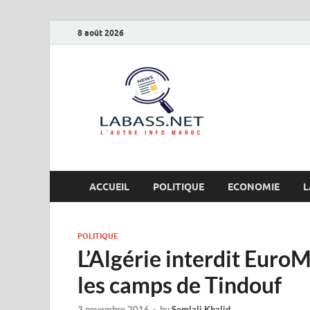
8 août 2026
Labas
L’autre info Maro
ACCUEIL
POLITIQUE
ECONOMIE
L
POLITIQUE
L’Algérie interdit Euro
les camps de Tindouf
3 novembre 2016
-
by
Semlali Khalid