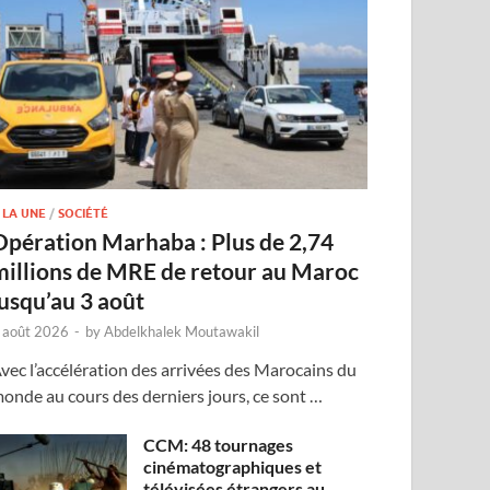
 LA UNE
/
SOCIÉTÉ
Opération Marhaba : Plus de 2,74
millions de MRE de retour au Maroc
jusqu’au 3 août
 août 2026
-
by
Abdelkhalek Moutawakil
vec l’accélération des arrivées des Marocains du
onde au cours des derniers jours, ce sont …
CCM: 48 tournages
cinématographiques et
télévisées étrangers au