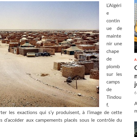
L’Algéri
e
contin
ue de
mainte
nir une
chape
de
A
plomb
sur les
camps
de
6
Tindou
A
f,
m
r les exactions qui s’y produisent, à l’image de cette
ts d’accéder aux campements placés sous le contrôle du