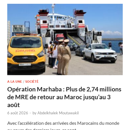
A LA UNE
/
SOCIÉTÉ
Opération Marhaba : Plus de 2,74 millions
de MRE de retour au Maroc jusqu’au 3
août
6 août 2026
-
by
Abdelkhalek Moutawakil
Avec l’accélération des arrivées des Marocains du monde
au cours des derniers jours, ce sont …