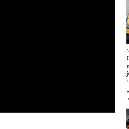
A
6
A
m