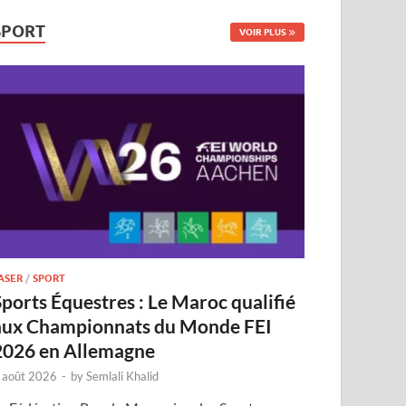
SPORT
VOIR PLUS
ASER
/
SPORT
Sports Équestres : Le Maroc qualifié
aux Championnats du Monde FEI
2026 en Allemagne
 août 2026
-
by
Semlali Khalid