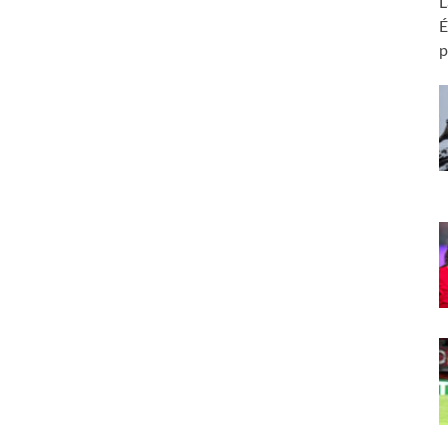
L
É
p