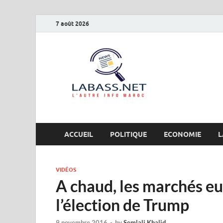
7 août 2026
Labas
L’autre info Maro
ACCUEIL
POLITIQUE
ECONOMIE
L
VIDÉOS
A chaud, les marchés e
l’élection de Trump
9 novembre 2016
-
by
Semlali Khalid