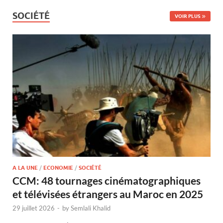
SOCIÉTÉ
VOIR PLUS
A LA UNE
/
ECONOMIE
/
SOCIÉTÉ
CCM: 48 tournages cinématographiques
et télévisées étrangers au Maroc en 2025
29 juillet 2026
-
by
Semlali Khalid