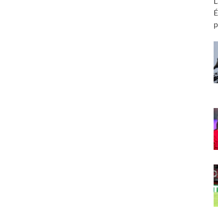
L
É
p