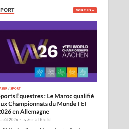
SPORT
VOIR PLUS
ASER
/
SPORT
Sports Équestres : Le Maroc qualifié
aux Championnats du Monde FEI
2026 en Allemagne
 août 2026
-
by
Semlali Khalid