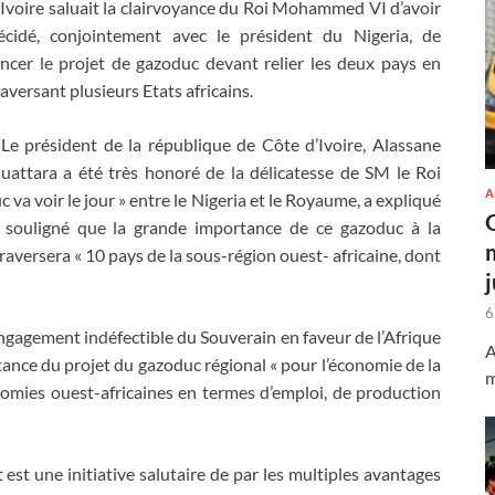
’Ivoire saluait la clairvoyance du Roi Mohammed VI d’avoir
écidé, conjointement avec le président du Nigeria, de
ancer le projet de gazoduc devant relier les deux pays en
raversant plusieurs Etats africains.
 Le président de la république de Côte d’Ivoire, Alassane
uattara a été très honoré de la délicatesse de SM le Roi
A
a voir le jour » entre le Nigeria et le Royaume, a expliqué
 souligné que la grande importance de ce gazoduc à la
traversera « 10 pays de la sous-région ouest- africaine, dont
6
engagement indéfectible du Souverain en faveur de l’Afrique
A
rtance du projet du gazoduc régional « pour l’économie de la
m
omies ouest-africaines en termes d’emploi, de production
t est une initiative salutaire de par les multiples avantages