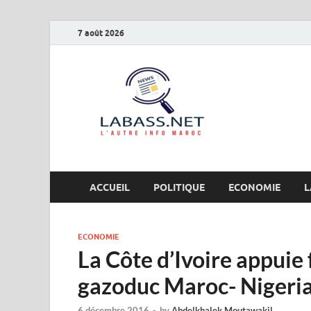
7 août 2026
Labas
L’autre info Maro
ACCUEIL
POLITIQUE
ECONOMIE
L
ECONOMIE
La Côte d’Ivoire appuie 
gazoduc Maroc- Nigeri
6 décembre 2016
-
by
Abdelkhalek Moutawakil