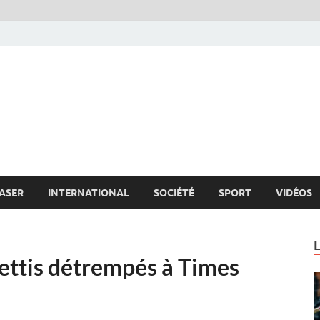
s.net
c
ASER
INTERNATIONAL
SOCIÉTÉ
SPORT
VIDÉOS
fettis détrempés à Times