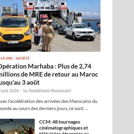
 LA UNE
/
SOCIÉTÉ
Opération Marhaba : Plus de 2,74
millions de MRE de retour au Maroc
jusqu’au 3 août
 août 2026
-
by
Abdelkhalek Moutawakil
vec l’accélération des arrivées des Marocains du
onde au cours des derniers jours, ce sont …
CCM: 48 tournages
cinématographiques et
télévisées étrangers au