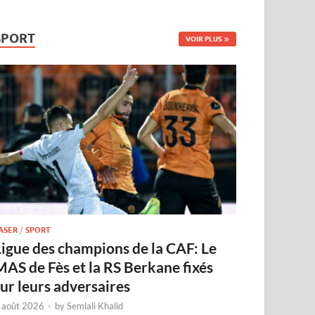
SPORT
VOIR PLUS
ASER
/
SPORT
Ligue des champions de la CAF: Le
MAS de Fès et la RS Berkane fixés
sur leurs adversaires
 août 2026
-
by
Semlali Khalid