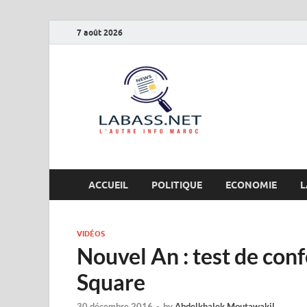
7 août 2026
Labas
L’autre info Maro
ACCUEIL
POLITIQUE
ECONOMIE
L
VIDÉOS
Nouvel An : test de con
Square
30 décembre 2016
-
by
Abdelkhalek Moutawakil