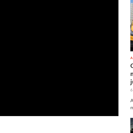
A
6
A
m