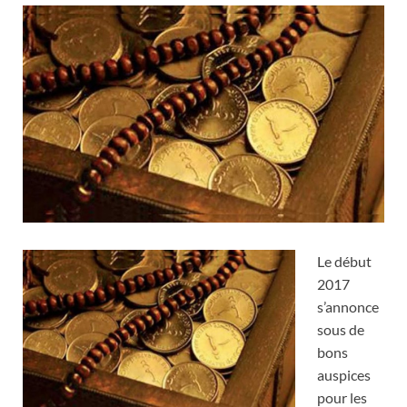
Le début
2017
s’annonce
sous de
bons
auspices
pour les