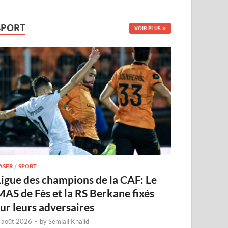
SPORT
VOIR PLUS
ASER
/
SPORT
Ligue des champions de la CAF: Le
MAS de Fès et la RS Berkane fixés
sur leurs adversaires
 août 2026
-
by
Semlali Khalid