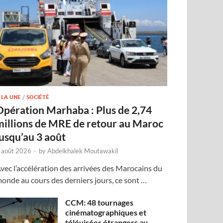
 LA UNE
/
SOCIÉTÉ
Opération Marhaba : Plus de 2,74
millions de MRE de retour au Maroc
jusqu’au 3 août
 août 2026
-
by
Abdelkhalek Moutawakil
vec l’accélération des arrivées des Marocains du
onde au cours des derniers jours, ce sont …
CCM: 48 tournages
cinématographiques et
télévisées étrangers au