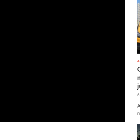
A
6
A
m