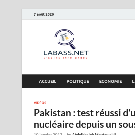
7 août 2026
Labas
L’autre info Maro
ACCUEIL
POLITIQUE
ECONOMIE
L
VIDÉOS
Pakistan : test réussi d’
nucléaire depuis un so
10 janvier 2017
-
by
Abdelkhalek Moutawakil