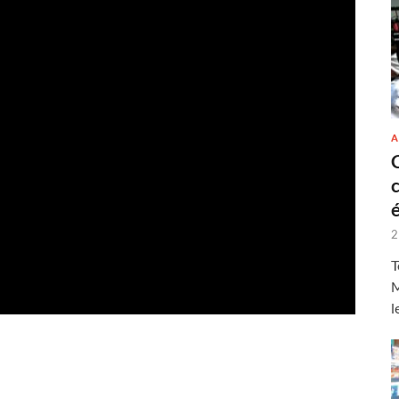
A
2
T
M
l