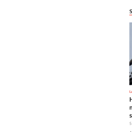
L
H
5