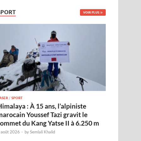
SPORT
VOIR PLUS
ASER
/
SPORT
imalaya : À 15 ans, l’alpiniste
marocain Youssef Tazi gravit le
sommet du Kang Yatse II à 6.250 m
 août 2026
-
by
Semlali Khalid