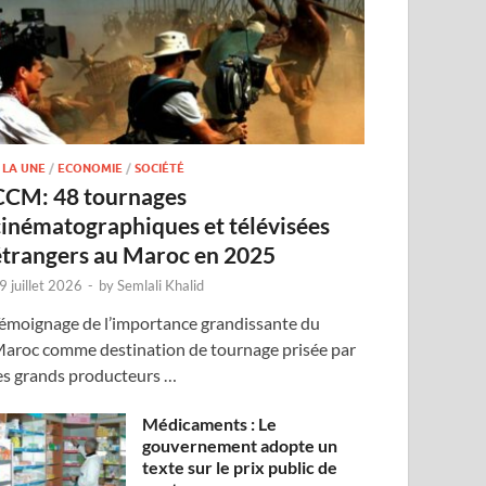
 LA UNE
/
ECONOMIE
/
SOCIÉTÉ
CCM: 48 tournages
cinématographiques et télévisées
étrangers au Maroc en 2025
9 juillet 2026
-
by
Semlali Khalid
émoignage de l’importance grandissante du
aroc comme destination de tournage prisée par
es grands producteurs …
Médicaments : Le
gouvernement adopte un
texte sur le prix public de