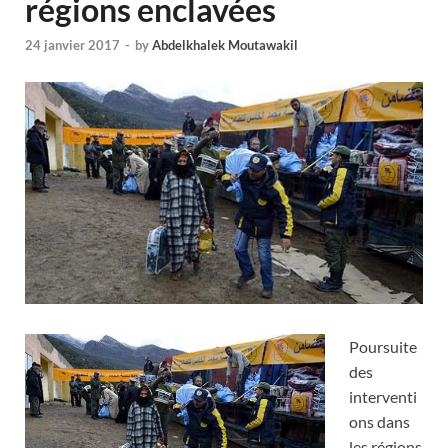
régions enclavées
24 janvier 2017
-
by
Abdelkhalek Moutawakil
Poursuite
des
interventi
ons dans
les régions