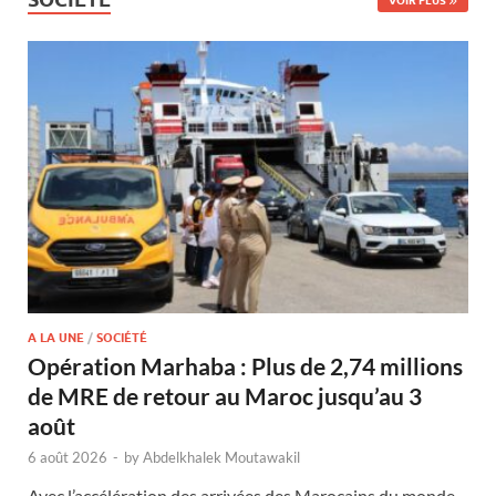
VOIR PLUS
A LA UNE
/
SOCIÉTÉ
Opération Marhaba : Plus de 2,74 millions
de MRE de retour au Maroc jusqu’au 3
août
6 août 2026
-
by
Abdelkhalek Moutawakil
Avec l’accélération des arrivées des Marocains du monde