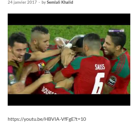
24 janvier 2017
-
by
Semlali Khalid
https://youtu.be/HBVIA-VfFgE?t=10