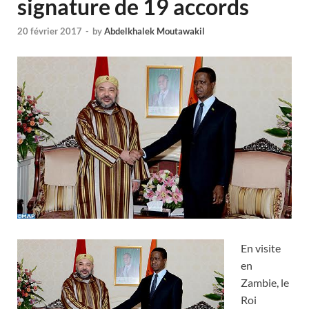
signature de 19 accords
20 février 2017
-
by
Abdelkhalek Moutawakil
En visite
en
Zambie, le
Roi