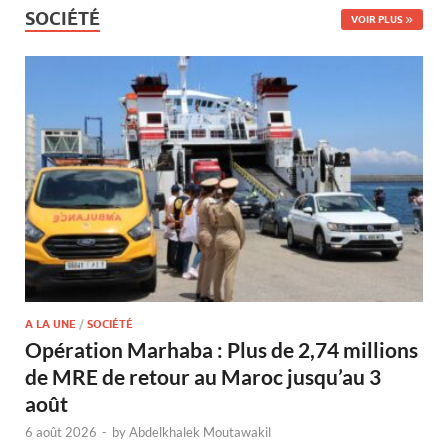
SOCIÉTÉ
VOIR PLUS
A LA UNE
/
SOCIÉTÉ
Opération Marhaba : Plus de 2,74 millions
de MRE de retour au Maroc jusqu’au 3
août
6 août 2026
-
by
Abdelkhalek Moutawakil