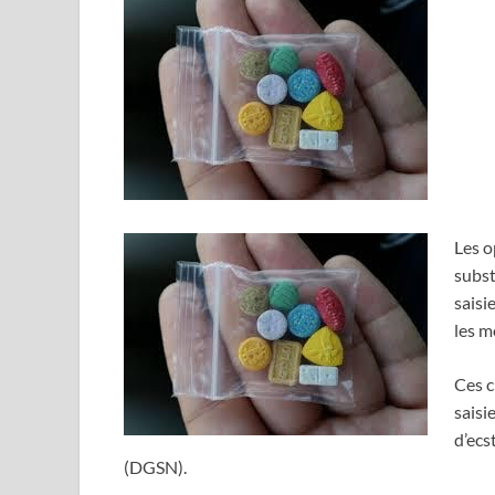
Les o
subst
saisi
les m
Ces c
saisi
d’ecs
(DGSN).