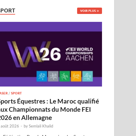
SPORT
VOIR PLUS
ASER
/
SPORT
Sports Équestres : Le Maroc qualifié
aux Championnats du Monde FEI
2026 en Allemagne
 août 2026
-
by
Semlali Khalid