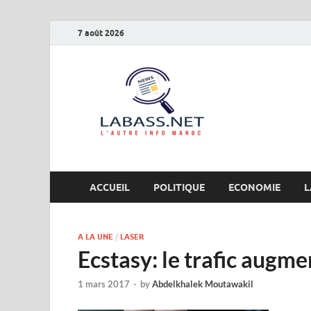
7 août 2026
Labas
L’autre info Maro
ACCUEIL
POLITIQUE
ECONOMIE
L
A LA UNE
/
LASER
Ecstasy: le trafic augmen
1 mars 2017
-
by
Abdelkhalek Moutawakil