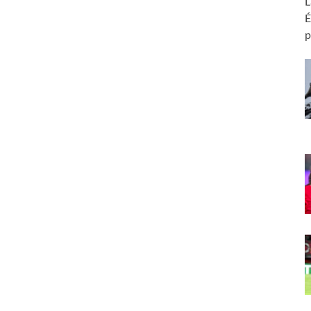
L
É
p