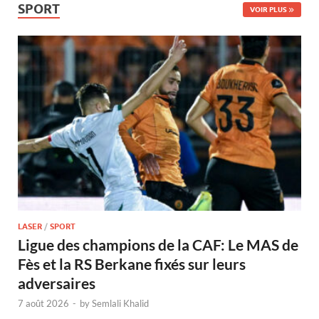
SPORT
VOIR PLUS
LASER
/
SPORT
Ligue des champions de la CAF: Le MAS de
Fès et la RS Berkane fixés sur leurs
adversaires
7 août 2026
-
by
Semlali Khalid