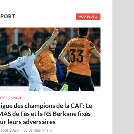
SPORT
VOIR PLUS
ASER
/
SPORT
Ligue des champions de la CAF: Le
MAS de Fès et la RS Berkane fixés
sur leurs adversaires
 août 2026
-
by
Semlali Khalid