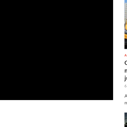
A
6
A
m