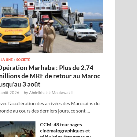
 LA UNE
/
SOCIÉTÉ
Opération Marhaba : Plus de 2,74
millions de MRE de retour au Maroc
jusqu’au 3 août
 août 2026
-
by
Abdelkhalek Moutawakil
vec l’accélération des arrivées des Marocains du
onde au cours des derniers jours, ce sont …
CCM: 48 tournages
cinématographiques et
télévisées étrangers au