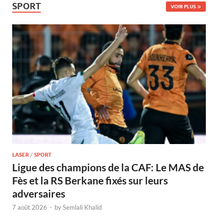
SPORT
VOIR PLUS
LASER
/
SPORT
Ligue des champions de la CAF: Le MAS de
Fès et la RS Berkane fixés sur leurs
adversaires
7 août 2026
-
by
Semlali Khalid