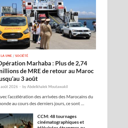
 LA UNE
/
SOCIÉTÉ
Opération Marhaba : Plus de 2,74
millions de MRE de retour au Maroc
jusqu’au 3 août
 août 2026
-
by
Abdelkhalek Moutawakil
vec l’accélération des arrivées des Marocains du
onde au cours des derniers jours, ce sont …
CCM: 48 tournages
cinématographiques et
télévisées étrangers au