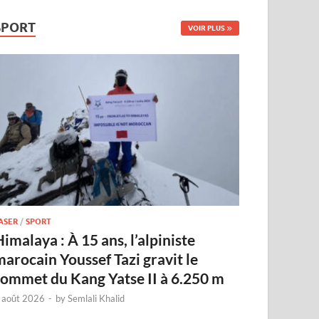
SPORT
VOIR PLUS
ASER
/
SPORT
imalaya : À 15 ans, l’alpiniste
marocain Youssef Tazi gravit le
sommet du Kang Yatse II à 6.250 m
 août 2026
-
by
Semlali Khalid