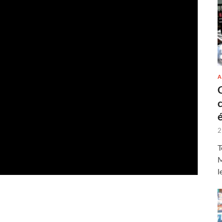
A
2
T
M
l