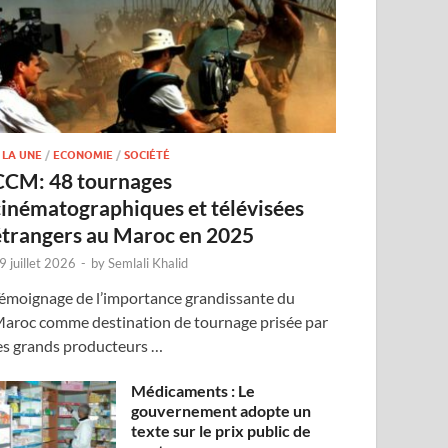
 LA UNE
/
ECONOMIE
/
SOCIÉTÉ
CCM: 48 tournages
cinématographiques et télévisées
étrangers au Maroc en 2025
9 juillet 2026
-
by
Semlali Khalid
émoignage de l’importance grandissante du
aroc comme destination de tournage prisée par
es grands producteurs …
Médicaments : Le
gouvernement adopte un
texte sur le prix public de