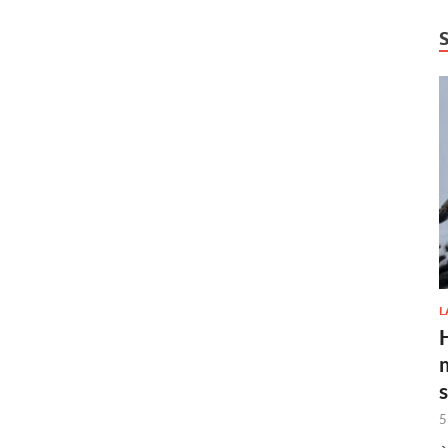
L
H
5