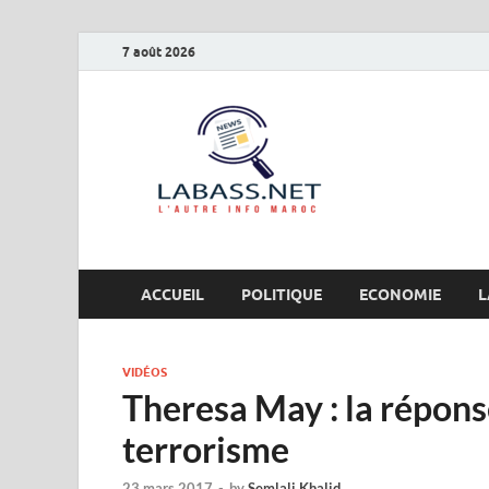
7 août 2026
Labas
L’autre info Maro
ACCUEIL
POLITIQUE
ECONOMIE
L
VIDÉOS
Theresa May : la répons
terrorisme
23 mars 2017
-
by
Semlali Khalid