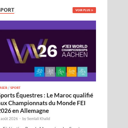
SPORT
VOIR PLUS
ASER
/
SPORT
Sports Équestres : Le Maroc qualifié
aux Championnats du Monde FEI
2026 en Allemagne
 août 2026
-
by
Semlali Khalid