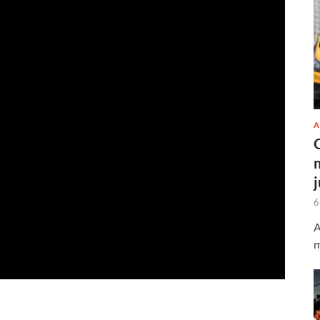
A
6
A
m