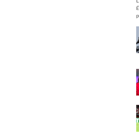
L
É
p