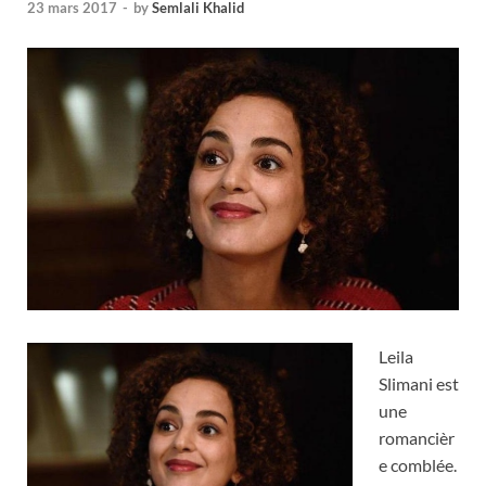
23 mars 2017
-
by
Semlali Khalid
Leila
Slimani est
une
romancièr
e comblée.